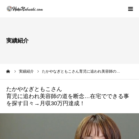
プロフィール・活動理念
実績紹介
著書紹介
活動内容(スクールの概論)
ーム
実績紹介
たかやなぎともこさん育児に追われ美容師の…
活動報告
たかやなぎともこさん
育児に追われ美容師の道を断念…在宅でできる事
実績紹介
を探す日々→月収30万円達成！
お問い合わせ