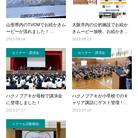
山形県内のTVCMでお絵かきム
大阪市内の公的施設でお絵か
ービーが流れました！…
きムービー放映、お絵かき…
2023.09.18
2023.09.13
セミナー・講演会
セミナー・講演会
ハクノブアキが母校で講演会
ハクノブアキが小学校でのキ
に登壇しました！
ャリア講話にゲスト登壇！…
2023.07.17
2023.07.10
スクール活動報告