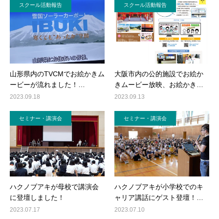
スクール活動報告
スクール活動報告
山形県内のTVCMでお絵かきム
大阪市内の公的施設でお絵か
ービーが流れました！…
きムービー放映、お絵かき…
2023.09.18
2023.09.13
セミナー・講演会
セミナー・講演会
ハクノブアキが母校で講演会
ハクノブアキが小学校でのキ
に登壇しました！
ャリア講話にゲスト登壇！…
2023.07.17
2023.07.10