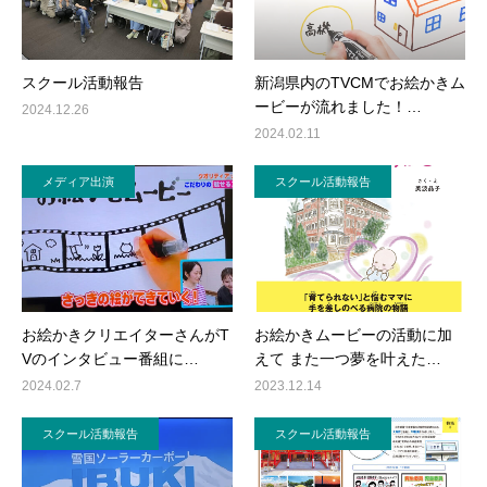
スクール活動報告
新潟県内のTVCMでお絵かきム
ービーが流れました！…
2024.12.26
2024.02.11
メディア出演
スクール活動報告
お絵かきクリエイターさんがT
お絵かきムービーの活動に加
Vのインタビュー番組に…
えて また一つ夢を叶えた…
2024.02.7
2023.12.14
スクール活動報告
スクール活動報告