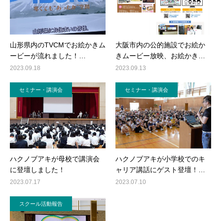
山形県内のTVCMでお絵かきム
大阪市内の公的施設でお絵か
ービーが流れました！…
きムービー放映、お絵かき…
2023.09.18
2023.09.13
セミナー・講演会
セミナー・講演会
ハクノブアキが母校で講演会
ハクノブアキが小学校でのキ
に登壇しました！
ャリア講話にゲスト登壇！…
2023.07.17
2023.07.10
スクール活動報告