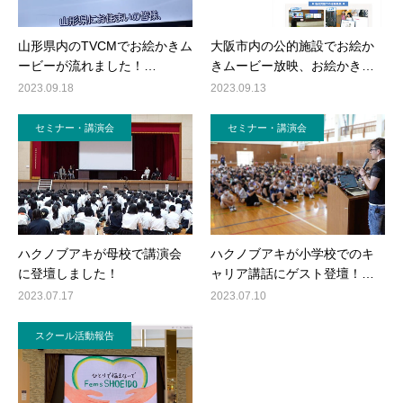
山形県内のTVCMでお絵かきム
大阪市内の公的施設でお絵か
ービーが流れました！…
きムービー放映、お絵かき…
2023.09.18
2023.09.13
セミナー・講演会
セミナー・講演会
ハクノブアキが母校で講演会
ハクノブアキが小学校でのキ
に登壇しました！
ャリア講話にゲスト登壇！…
2023.07.17
2023.07.10
スクール活動報告