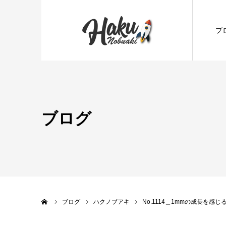
プ
ブログ
ホーム
ブログ
ハクノブアキ
No.1114＿1mmの成長を感