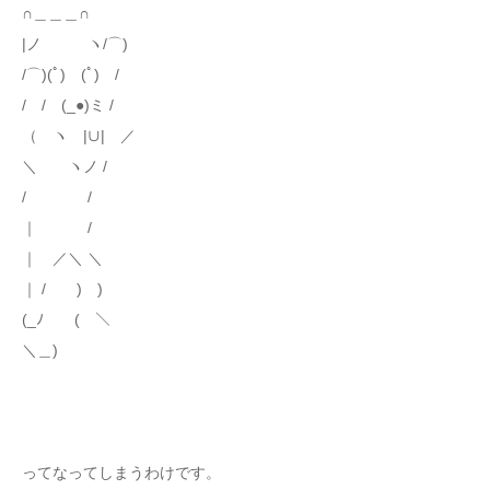
∩＿＿＿∩
|ノ ヽ/⌒)
/⌒)(ﾟ) (ﾟ) /
/ / (_●)ミ /
（ ヽ |∪| ／
＼ ヽノ /
/ /
｜ /
｜ ／＼ ＼
｜ / ) )
(_ﾉ ( ＼
＼＿)
ってなってしまうわけです。